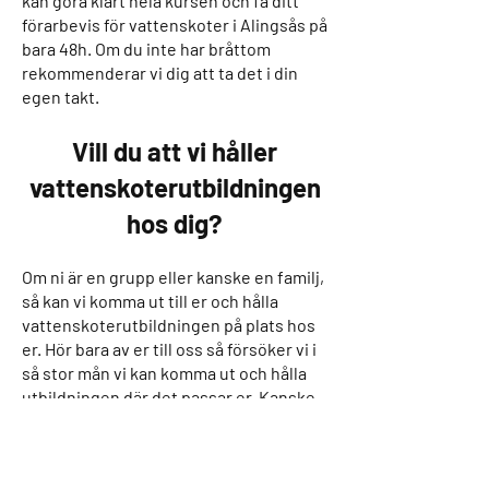
kan göra klart hela kursen och få ditt
förarbevis för vattenskoter i Alingsås på
bara 48h. Om du inte har bråttom
rekommenderar vi dig att ta det i din
egen takt.
Vill du att vi håller
vattenskoteru
tbildningen
hos dig
?
O
m ni är en grupp eller kanske en familj,
så kan vi komma ut till er och hålla
vattenskoterutbildningen på plats hos
er. Hör bara av er till oss så försöker
vi i
så stor mån vi kan kom
ma ut och hålla
utbildningen där det passar er. Kanske
bor ni i Borås eller Vårgårda?
Vi är
flexibla och försöker alltid h
jälpa till
med körkort för vattenskoter i er