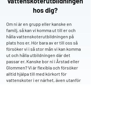
vattenskoteru
tbildningen
hos dig
?
O
m ni är en grupp eller kanske en
familj, så kan vi komma ut till er och
hålla vattenskoterutbildningen på
plats hos er. Hör bara av er till oss så
försöker vi i så stor mån vi kan komma
ut och hålla utbildningen där det
passar er. Kanske bor ni i Årstad eller
Glommen? Vi är flexibla och försöker
alltid hjälpa till med körkort för
vattenskoter i er närhet, även utanför
Falkenberg
.
Vi på VK Vattenskoterutbildning
hoppas att vi får förtroendet att hjälpa
till med ert förarbevis för vattenskoter!